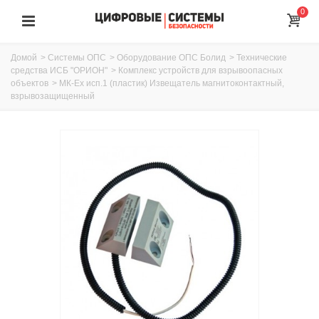
0
Домой
>
Системы ОПС
>
Оборудование ОПС Болид
>
Технические
средства ИСБ "ОРИОН"
>
Комплекс устройств для взрывоопасных
объектов
>
МК-Ех исп.1 (пластик) Извещатель магнитоконтактный,
взрывозащищенный