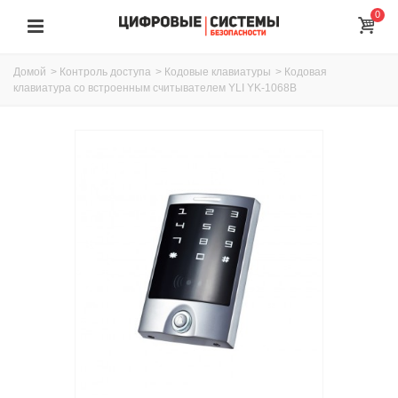
0
Домой
>
Контроль доступа
>
Кодовые клавиатуры
>
Кодовая
клавиатура со встроенным считывателем YLI YK-1068B