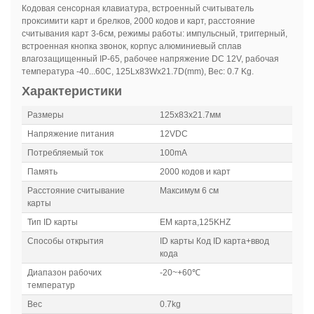
Кодовая сенсорная клавиатура, встроенный считыватель
проксимити карт и брелков, 2000 кодов и карт, расстояние
считывания карт 3-6см, режимы работы: импульсный, триггерный,
встроенная кнопка звонок, корпус алюминиевый сплав
влагозащищенный IP-65, рабочее напряжение DC 12V, рабочая
температура -40...60C, 125Lx83Wx21.7D(mm), Вес: 0.7 Kg.
Характеристики
Размеры
125x83x21.7мм
Напряжение питания
12VDC
Потребляемый ток
100mA
Память
2000 кодов и карт
Расстояние считывание
Максимум 6 см
карты
Тип ID карты
EM карта,125KHZ
Способы открытия
ID карты Код ID карта+ввод
кода
Диапазон рабочих
-20~+60℃
температур
Вес
0.7kg