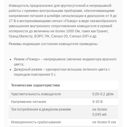
Извещатель предназначен для круглосуточной и непрерывной
работы с приемно-контрольными приборами, обеспечивающими
напряжение питания в шлейфе сигнализации в диапазоне от 9 до
27 В и воспринимающими сигнал «Пожар» в виде скачкообразного
уменьшения внутреннего сопротивления извещателя в прямой
полярности до величины не более 1000 Ом, таких как Гранит,
Гранд Магистр, ВЭРС ПК, Сигнал-20, Сигнал-20П и др.
Режимы индикации состояния извещателя приведены :
Режим «Пожар» – непрерывное свечение индикатора красного
цвета;
Дежурный режим – однократная вспышка зеленого цвета с
периодом повторения 5 с.
Технические характеристики
Чувствительность извещателя
0,05-0,2 дБ/м
Напряжение питания
9-30 В
Ток потребления в дежурном режиме
не более
0,045 мА
Инерционность срабатывания
не более 9 сек