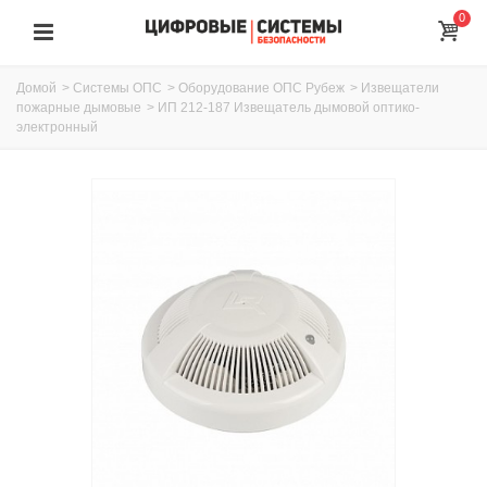
0
Домой
>
Системы ОПС
>
Оборудование ОПС Рубеж
>
Извещатели
пожарные дымовые
>
ИП 212-187 Извещатель дымовой оптико-
электронный