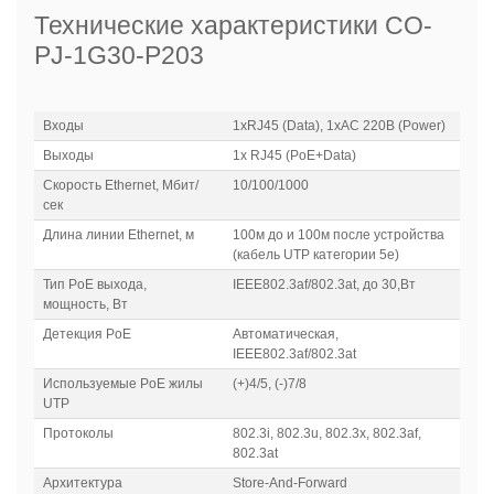
Технические характеристики
CO-
PJ-1G30-P203
Входы
1xRJ45 (Data), 1xAC 220В (Power)
Выходы
1x RJ45 (PoE+Data)
Скорость Ethernet, Мбит/
10/100/1000
сек
Длина линии Ethernet, м
100м до и 100м после устройства
(кабель UTP категории 5е)
Тип PoE выхода,
IEEE802.3af/802.3at, до 30,Вт
мощность, Вт
Детекция PoE
Автоматическая,
IEEE802.3af/802.3at
Используемые PoE жилы
(+)4/5, (-)7/8
UTP
Протоколы
802.3i, 802.3u, 802.3x, 802.3af,
802.3at
Архитектура
Store-And-Forward