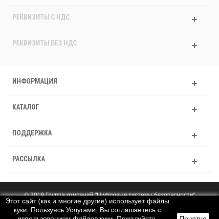
РЕКВИЗИТЫ C НДС
РЕКВИЗИТЫ БЕЗ НДС
ИНФОРМАЦИЯ
КАТАЛОГ
ПОДДЕРЖКА
РАССЫЛКА
© 2019 Группа компаний "Цифровые системы безопасности"
Этот сайт (как и многие другие) использует файлы
Полная версия
куки. Пользуясь Услугами, Вы соглашаетесь с
использованием файлов куки. Пожалуйста,
Понятно