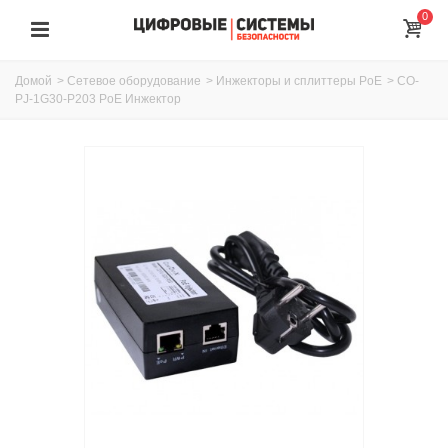
0
Домой
>
Сетевое оборудование
>
Инжекторы и сплиттеры PoE
>
CO-
PJ-1G30-P203 PoE Инжектор