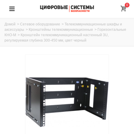
0
Домой
>
Сетевое оборудование
>
Телекоммуникационные шкафы и
аксессуары
>
Кронштейны телекоммуникационные
>
Горизонтальные
КНО-М
>
Кронштейн телекоммуникационный настенный 3U,
регулируемая глубина 300-450 мм, цвет черный