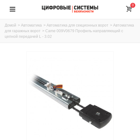
0
Домой
>
Автоматика
>
Автоматика для секционных ворот
>
Автоматика
для гаражных ворот
>
Came 009V0679 Профиль направляющий с
цепной передачей L - 3.02