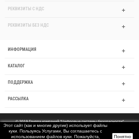
РЕКВИЗИТЫ C НДС
РЕКВИЗИТЫ БЕЗ НДС
ИНФОРМАЦИЯ
КАТАЛОГ
ПОДДЕРЖКА
РАССЫЛКА
© 2019 Группа компаний "Цифровые системы безопасности"
Этот сайт (как и многие другие) использует файлы
Полная версия
куки. Пользуясь Услугами, Вы соглашаетесь с
использованием файлов куки. Пожалуйста,
Понятно