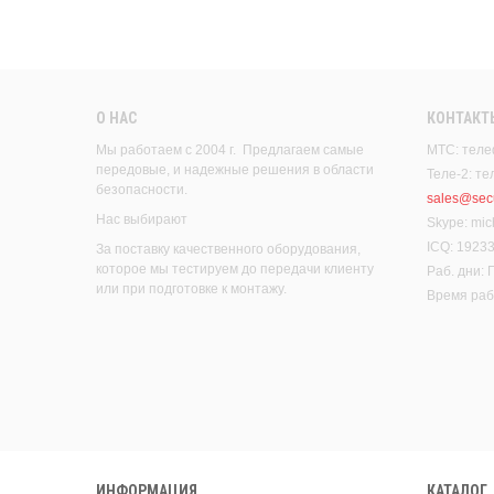
О НАС
КОНТАКТ
Мы работаем с 2004 г. Предлагаем самые
МТС: теле
передовые, и надежные решения в области
Теле-2: т
безопасности.
sales@secu
Нас выбирают
Skype: mic
ICQ: 1923
За поставку качественного оборудования,
которое мы тестируем до передачи клиенту
Раб. дни:
или при подготовке к монтажу.
Время рабо
ИНФОРМАЦИЯ
КАТАЛОГ