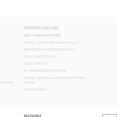
РЕКВИЗИТЫ БЕЗ НДС
ООО "ФАВОРИТСТРОЙ"
180021, г. Псков, Овальный проезд, 9
9
ИНН / КПП 6027111478/602701001
ОГРН 1086027001543
ОКПО 84287277
Р/с: 40702810420060000846
Филиал "Центральный" Банка ВТБ (ПАО) г.
ТБ (ПАО)
Москва
БИК 044525411
РАССЫЛКА