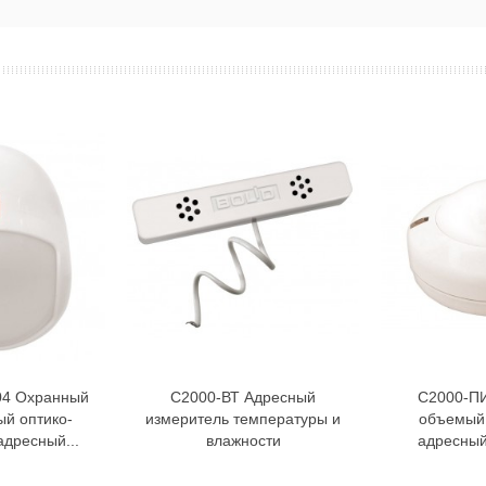
04 Охранный
С2000-ВТ Адресный
С2000-П
орзину
В корзину
ый оптико-
измеритель температуры и
объемый
адресный...
влажности
адресный