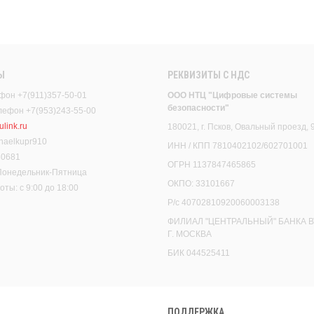
Ы
РЕКВИЗИТЫ C НДС
фон +7(911)357-50-01
ООО НТЦ "Цифровые системы
безопасности"
елефон +7(953)243-55-00
link.ru
180021, г. Псков, Овальный проезд, 
haelkupr910
ИНН / КПП 7810402102/602701001
30681
ОГРН 1137847465865
 Понедельник-Пятница
ОКПО: 33101667
ты: с 9:00 до 18:00
Р/с 40702810920060003138
ФИЛИАЛ "ЦЕНТРАЛЬНЫЙ" БАНКА В
Г. МОСКВА
БИК 044525411
ПОДДЕРЖКА