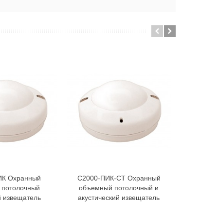
ИК Охранный
С2000-ПИК-СТ Охранный
С2000-ДЗ
В корзину
В корзину
 потолочный
объемный потолочный и
 извещатель
акустический извещатель