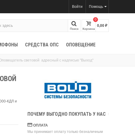
Войти
Помощь
0
0,00 ₽
Поиск
Корзина
МОФОНЫ
СРЕДСТВА ОПС
ОПОВЕЩЕНИЕ
Оповещатель световой адресный с надписью "Выход"
ТОВОЙ
000-КДЛ и
ПОЧЕМУ ВЫГОДНО ПОКУПАТЬ У НАС
ОПЛАТА
Мы принимает оплату только безналичным