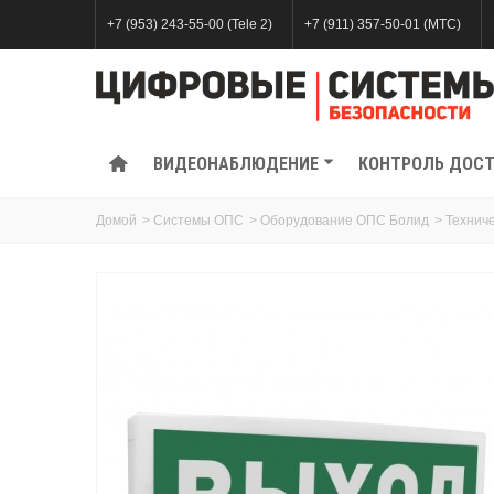
+7 (953) 243-55-00 (Tele 2)
+7 (911) 357-50-01 (МТС)
ВИДЕОНАБЛЮДЕНИЕ
КОНТРОЛЬ ДОС
Домой
>
Системы ОПС
>
Оборудование ОПС Болид
>
Технич