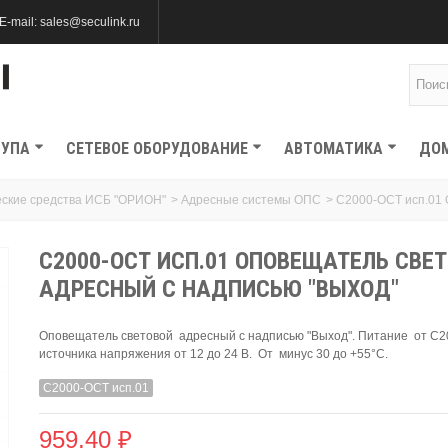
E-mail: sales@seculink.ru
ТУПА
СЕТЕВОЕ ОБОРУДОВАНИЕ
АВТОМАТИКА
ДО
еские средства ИСБ "ОРИОН"
>
Адресные системы ОПС
>
С2000-ОСТ исп.01 
С2000-ОСТ ИСП.01 ОПОВЕЩАТЕЛЬ СВЕ
АДРЕСНЫЙ С НАДПИСЬЮ "ВЫХОД"
Оповещатель световой адресный с надписью "Выход". Питание от С2
источника напряжения от 12 до 24 В. От минус 30 до +55°С.
С2000-ОСТ исп.01
959,40 ₽