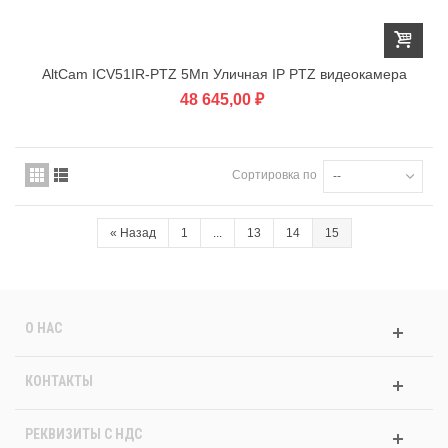
AltCam ICV51IR-PTZ 5Мп Уличная IP PTZ видеокамера
48 645,00 ₽
Сортировка по
--
«
Назад
1
...
13
14
15
О НАС
КОНТАКТЫ
РЕКВИЗИТЫ C НДС