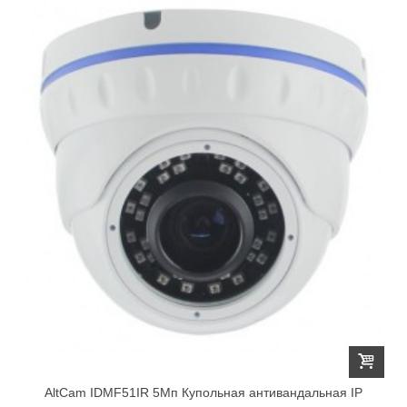
AltCam IDMF51IR 5Мп Купольная антивандальная IP